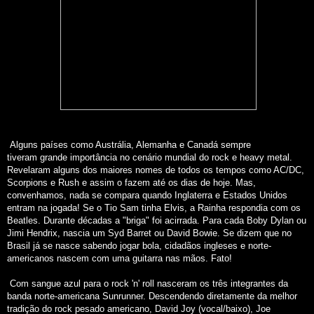
Alguns países como Austrália, Alemanha e Canadá sempre
tiveram grande importância no cenário mundial do rock e heavy metal.
Revelaram alguns dos maiores nomes de todos os tempos como AC/DC,
Scorpions e Rush e assim o fazem até os dias de hoje. Mas,
convenhamos, nada se compara quando Inglaterra e Estados Unidos
entram na jogada! Se o Tio Sam tinha Elvis, a Rainha respondia com os
Beatles. Durante décadas a "briga" foi acirrada. Para cada Boby Dylan ou
Jimi Hendrix, nascia um Syd Barret ou David Bowie. Se dizem que no
Brasil já se nasce sabendo jogar bola, cidadãos ingleses e norte-
americanos nascem com uma guitarra nas mãos. Fato!
Com sangue azul para o rock 'n' roll nasceram os três integrantes da
banda norte-americana Sunrunner. Descendendo diretamente da melhor
tradição do rock pesado americano, David Joy (vocal/baixo), Joe