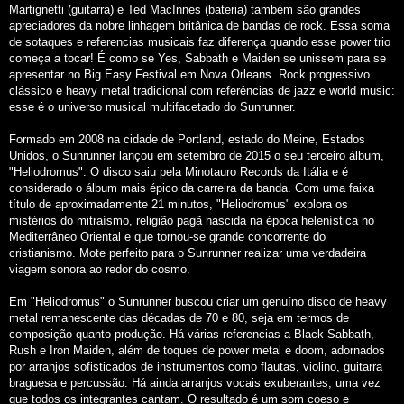
Martignetti (guitarra) e Ted MacInnes (bateria) também são grandes
apreciadores da nobre linhagem britânica de bandas de rock. Essa soma
de sotaques e referencias musicais faz diferença quando esse power trio
começa a tocar! É como se Yes, Sabbath e Maiden se unissem para se
apresentar no Big Easy Festival em Nova Orleans. Rock progressivo
clássico e heavy metal tradicional com referências de jazz e world music:
esse é o universo musical multifacetado do Sunrunner.
Formado em 2008 na cidade de Portland, estado do Meine, Estados
Unidos, o Sunrunner lançou em setembro de 2015 o seu terceiro álbum,
"Heliodromus". O disco saiu pela Minotauro Records da Itália e é
considerado o álbum mais épico da carreira da banda. Com uma faixa
título de aproximadamente 21 minutos, "Heliodromus" explora os
mistérios do mitraísmo, religião pagã nascida na época helenística no
Mediterrâneo Oriental e que tornou-se grande concorrente do
cristianismo. Mote perfeito para o Sunrunner realizar uma verdadeira
viagem sonora ao redor do cosmo.
Em "Heliodromus" o Sunrunner buscou criar um genuíno disco de heavy
metal remanescente das décadas de 70 e 80, seja em termos de
composição quanto produção. Há várias referencias a Black Sabbath,
Rush e Iron Maiden, além de toques de power metal e doom, adornados
por arranjos sofisticados de instrumentos como flautas, violino, guitarra
braguesa e percussão. Há ainda arranjos vocais exuberantes, uma vez
que todos os integrantes cantam. O resultado é um som coeso e