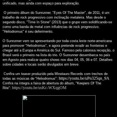
unificado, mas ainda com espaço para exploração.
O primeiro álbum do Sunrunner, "Eyes Of The Master", de 2011, é um
trabalho de rock progressivo com inclinação metaleira. Mas desde o
segundo disco, "Time In Stone" (2013) que o grupo vem solidificando-se
como uma banda de metal com influências de rock progressivo.
"Heliodromus" é seu deferimento.
O Sunrunner vem se apresentando por toda costa leste norte-americana
para promover "Heliodromus", e agora pretende evadir as fronteiras e
chegar até a Europa e América do Sul. Famoso pela calorosa recepção, o
Brasil será o primeiro na lista do trio. O Sunrunner desembarca no país
em Agosto para realizar quatro shows nos dias 04, 05, 06 e 07. Detalhes
sobre cidades e locais serão divulgados em breve.
Confira um teaser produzido pela Minotauro Records com trechos de
https://youtu.be/uPn325qn_9A
todas as músicas de "Heliodromus":
Confira na íntegra a faixa de abertura do álbum, "Keepers Of The
https://youtu.be/usKc-WXqgOM
Rite":