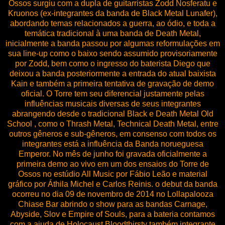
Ossos surgiu com a dupla de guitarristas Zodd Nosferatu e
Kruonos (ex-integrantes da banda de Black Metal Lunafer),
abordando temas relacionados a guerra, ao ódio, e toda a
temática tradicional à uma banda de Death Metal,
inicialmente a banda passou por algumas reformulações em
sua line-up como o baixo sendo assumido provisoriamente
por Zodd, bem como o ingresso do baterista Diego que
deixou a banda posteriormente a entrada do atual baixista
Kain e também a primeira tentativa de gravação de demo
oficial. O Torre tem seu diferencial justamente pelas
influências musicais diversas de seus integrantes
abrangendo desde o tradicional Black e Death Metal Old
School , como o Thrash Metal, Technical Death Metal, entre
outros gêneros e sub-gêneros, em consenso com todos os
integrantes está a influência da Banda norueguesa
Emperor. No mês de junho foi gravada oficialmente a
primeira demo ao vivo em um dos ensaios do Torre de
Ossos no estúdio All Music por Fábio Leão e material
gráfico por Áthila Michel e Carlos Reinis. o debut da banda
ocorreu no dia 09 de novembro de 2014 no Lollapalooza
Chiase Bar abrindo o show para as bandas Carnage,
Abyside, Slov e Empire of Souls, para a bateria contamos
com a ajuda de Holocaust Bloodthirsty também integrante