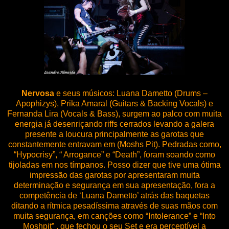
Nervosa
e seus músicos: Luana Dametto (Drums –
Apophizys), Prika Amaral (Guitars & Backing Vocals) e
Fernanda Lira (Vocals & Bass), surgem ao palco com muita
energia já desenriçando riffs cerrados levando a galera
presente a loucura principalmente as garotas que
constantemente entravam em (Moshs Pit). Pedradas como,
“Hypocrisy”, “ Arrogance” e “Death”, foram soando como
tijoladas em nos tímpanos. Posso dizer que tive uma ótima
impressão das garotas por apresentaram muita
determinação e segurança em sua apresentação, fora a
competência de ‘Luana Dametto’ atrás das baquetas
ditando a rítmica pesadíssima através de suas mãos com
muita segurança, em canções como “Intolerance” e “Into
Moshpit” , que fechou o seu Set e era perceptível a