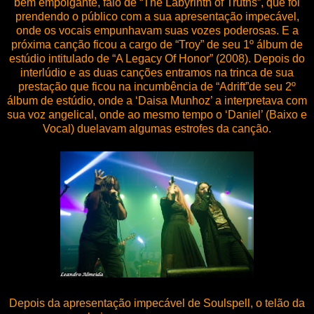
bem empolgante, falo de “The Labyrinth of Truths”, que foi
prendendo o público com a sua apresentação impecável,
onde os vocais empunhavam suas vozes poderosas. E a
próxima canção ficou a cargo de “Troy” de seu 1º álbum de
estúdio intitulado de “A Legacy Of Honor” (2008). Depois do
interlúdio e as duas canções entramos na trinca de sua
prestação que ficou na incumbência de “Adrift”de seu 2º
álbum de estúdio, onde a ‘Daisa Munhoz’ a interpretava com
sua voz angelical, onde ao mesmo tempo o ‘Daniel’ (Baixo e
Vocal) duelavam algumas estrofes da canção.
Depois da apresentação impecável de Soulspell, o telão da