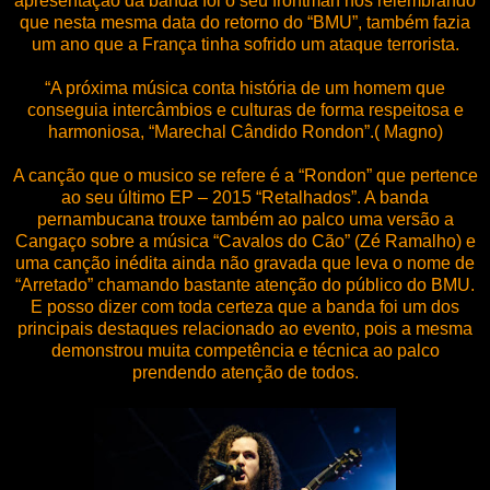
apresentação da banda foi o seu frontman nos relembrando
que nesta mesma data do retorno do “BMU”, também fazia
um ano que a França tinha sofrido um ataque terrorista.
“A próxima música conta história de um homem que
conseguia intercâmbios e culturas de forma respeitosa e
harmoniosa, “Marechal Cândido Rondon”.( Magno)
A canção que o musico se refere é a “Rondon” que pertence
ao seu último EP – 2015 “Retalhados”. A banda
pernambucana trouxe também ao palco uma versão a
Cangaço sobre a música “Cavalos do Cão” (Zé Ramalho) e
uma canção inédita ainda não gravada que leva o nome de
“Arretado” chamando bastante atenção do público do BMU.
E posso dizer com toda certeza que a banda foi um dos
principais destaques relacionado ao evento, pois a mesma
demonstrou muita competência e técnica ao palco
prendendo atenção de todos.