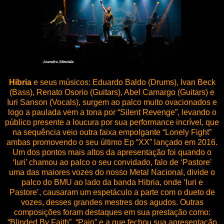
Hibria
e seus músicos: Eduardo Baldo (Drums), Ivan Beck
(Bass), Renato Osorio (Guitars),
Abel Camargo (Guitars) e
Iuri Sanson (Vocals), surgem ao palco muito ovacionados e
logo a paulada vem a tona por “Silent Revenge”, levando o
público presente a loucura por sua performance incrível, que
na sequência veio outra faixa empolgante “Lonely Fight”
ambas promovendo o seu último Ep “XX” lançado em 2016.
Um dos pontos mais altos da apresentação foi quando o
‘Iuri’ chamou ao palco o seu convidado, falo de ‘Pastore’
uma das maiores vozes do nosso Metal Nacional, divide o
palco do BMU ao lado da banda Hibria, onde ‘Iuri e
Pastore’, causaram um espetáculo a parte com o dueto de
vozes, desses grandes mestres dos agudos. Outras
composições foram destaques em sua prestação como:
“Blinded By Faith”, “Pain” e a que fechou sua apresentação