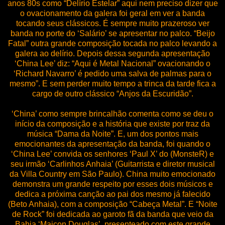
anos 80s como “Delírio Estelar” aqui nem preciso dizer que
o ovacionamento da galera foi geral em ver a banda
tocando seus clássicos. É sempre muito prazeroso ver
banda no porte do ‘Salário’ se apresentar no palco. “Beijo
Fatal” outra grande composição tocada no palco levando a
galera ao delírio. Depois dessa segunda apresentação
‘China Lee’ diz: “Aqui é Metal Nacional” ovacionando o
‘Richard Navarro’ é pedido uma salva de palmas para o
mesmo”. E sem perder muito tempo a trinca da tarde fica a
cargo de outro clássico “Anjos da Escuridão”.
‘China’ como sempre brincalhão comenta como se deu o
início da composição e a história que existe por traz da
música “Dama da Noite”. E, um dos pontos mais
emocionantes da apresentação da banda, foi quando o
‘China Lee’ convida os senhores ‘Paul X’ do (MonsteR) e
seu irmão ‘Carlinhos Anhaia’ (Guitarrista e diretor musical
da Villa Country em São Paulo). China muito emocionado
demonstra um grande respeito por esses dois músicos e
dedica a próxima canção ao pai dos mesmo já falecido
(Beto Anhaia), com a composição “Cabeça Metal”. E “Noite
de Rock” foi dedicada ao garoto fã da banda que veio da
Bahia ‘Maicon Douglas’, presenteado com este grande