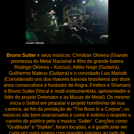
Bruno Sutter
e seus músicos: Christian Oliveira (Grande
promessa do Metal Nacional e filho do grande batera
Rodrigo Oliveira – Korzus), Attilio Negri (Guitarra),
Guilherme Mateus (Guitarra) e o convidado Luis Mariutti
(Considerado uns dos maiores baixista brasileiros por doze
anos consecutivos e fundador de Angra, Firebox e Shaman)
e Bruno Sutter (Vocal e multi-instrumentista, apresentador e
líder do projeto Detonator e as Musas do Metal). Os mesmo
inicia o Setlist em propalar o projeto homônimo de sua
carreira, ao fim da prestação de “The Boss Is a Corpse”, os
músicos são bem ovacionados e como é notório o respeito e
carinho do público pelo o musico ‘Sutter’. Canções como:
“Grattitude” e “Stalker”, foram tocadas, e é gratificante ver
cada vez mais jovens com grandes talentos ao lado de