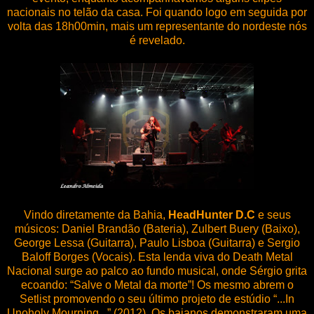
nacionais no telão da casa. Foi quando logo em seguida por
volta das 18h00min, mais um representante do nordeste nós
é revelado.
Vindo diretamente da Bahia,
HeadHunter D.C
e seus
músicos: Daniel Brandão (Bateria), Zulbert Buery (Baixo),
George Lessa (Guitarra), Paulo Lisboa (Guitarra) e Sergio
Baloff Borges (Vocais). Esta lenda viva do Death Metal
Nacional surge ao palco ao fundo musical, onde Sérgio grita
ecoando: “Salve o Metal da morte”! Os mesmo abrem o
Setlist promovendo o seu último projeto de estúdio “...In
Unoholy Mourning...” (2012). Os baianos demonstraram uma