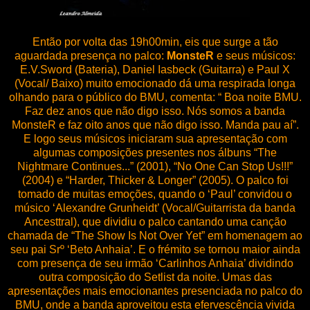
Então por volta das 19h00min, eis que surge a tão
aguardada presença no palco:
MonsteR
e seus músicos:
E.V.Sword (Bateria), Daniel Iasbeck (Guitarra) e Paul X
(Vocal/ Baixo) muito emocionado dá uma respirada longa
olhando para o público do BMU, comenta: “ Boa noite BMU.
Faz dez anos que não digo isso. Nós somos a banda
MonsteR e faz oito anos que não digo isso. Manda pau aí”.
E logo seus músicos iniciaram sua apresentação com
algumas composições presentes nos álbuns “The
Nightmare Continues...” (2001), “No One Can Stop Us!!!”
(2004) e “Harder, Thicker & Longer” (2005). O palco foi
tomado de muitas emoções, quando o ‘Paul’ convidou o
músico ‘Alexandre Grunheidt’ (Vocal/Guitarrista da banda
Ancesttral), que dividiu o palco cantando uma canção
chamada de “The Show Is Not Over Yet” em homenagem ao
seu pai Srº ‘Beto Anhaia’. E o frémito se tornou maior ainda
com presença de seu irmão ‘Carlinhos Anhaia’ dividindo
outra composição do Setlist da noite. Umas das
apresentações mais emocionantes presenciada no palco do
BMU, onde a banda aproveitou esta efervescência vivida