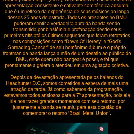
apresentação consistente e cativante com técnica absurda,
que é um reflexo da experiência de seus músicos ao longo
desses 25 anos de estrada. Todos os presentes no BMU
puderam sentir a verdadeira aura da banda sendo
transmitida por blasfêmia e profanação desde seus
primeiros riffs até os últimos segundos que foram retratados
nas composições como “Dawn Of Heresy” e “God's
Spreading Cancer” de seu homônimo álbum e o próprio
frontman da banda lança a mão de um desafio ao público do
BMU, onde quem não bangear é poser, e foi que
prontamente a galera o atendeu em uma agitação coletiva.
Depois da devastação apresentada pelos baianos do
Headhunter D.C, somos cometidos a espera de mais uma
atração da tarde. Já como sabemos da programação,
estávamos todos ansiosos para a 7ª apresentação, pois ela
iria nos trazer grandes momentos com seu retorno, por
justamente a banda se reuniu para esta ocasião de
comemorar o retorno ‘Brasil Metal Union’.