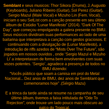
Semblant
e seus musicos: Thor Sikora (Drums), J. Augusto
(Keyboards), Juliano Ribeiro (Guitar), Sol Perez (Guitar),
Sergio Mazul (Male Vocal) e Mizuho Lin (Fem. Vocal),
iniciam o seu SetList com a canção presente em seu último
álbum de Estúdio “Lunar Manifesto” (2014). “Dark Of The
Day”, que começou empolgando a galera presente no BMU.
Seus músicos dividiram suas performances ao lado de uma
bailarina que interpretava a canção com gestos graciosos. E
continuando com a divulgação de (Lunar Manifesto), a
introdução de riffs azedos de “Mists Over The Future”, são
jogados em nossos ouvidos , onde ‘Sergio Mazul e Mizuho
Li’ a interpretavam de forma bem envolventes com suas
vozes potentes. ‘Sergio’, agradece a presença de todos no
BMU dizendo:
“Vocês público que soam a camisa em prol do Metal
Nacional... Dez anos de BMU, dez anos de Semblant que
comemoramos hoje” .(Sérgio Mazu)
E a trinca da tarde ainda se resume na campanha de seu
último álbum, tivemos a faixa intitulada de “Ode To
Rejection”, onde trouxe um lado pouco mais obscuro ao
palco do Tropical.