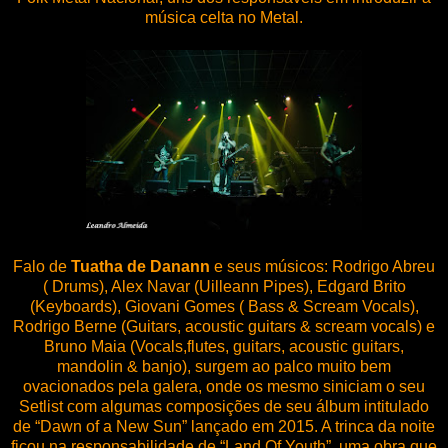
música celta no Metal.
Falo de
Tuatha de Danann
e seus músicos: Rodrigo Abreu
( Drums), Alex Navar (Uilleann Pipes), Edgard Brito
(Keyboards), Giovani Gomes ( Bass & Scream Vocals),
Rodrigo Berne (Guitars, acoustic guitars & scream vocals) e
Bruno Maia (Vocals,flutes, guitars, acoustic guitars,
mandolin & banjo), surgem ao palco muito bem
ovacionados pela galera, onde os mesmo siniciam o seu
Setlist com algumas composições de seu álbum intitulado
de “Dawn of a New Sun” lançado em 2015. A trinca da noite
ficou na responsabilidade de “Land Of Youth”, uma obra que