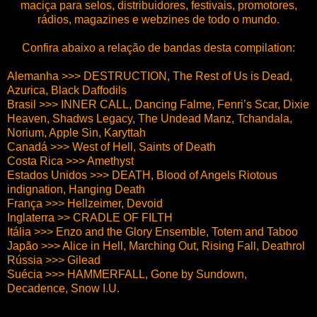
maciça para selos, distribuidores, festivais, promotores,
rádios, magazines e webzines de todo o mundo.
Confira abaixo a relação de bandas desta compilation:
Alemanha >>> DESTRUCTION, The Rest of Us is Dead,
Azurica, Black Daffodils
Brasil >>> INNER CALL, Dancing Falme, Fenri’s Scar, Dixie
Heaven, Shadws Legacy, The Undead Manz, Tchandala,
Norium, Apple Sin, Karyttah
Canadá >>> West of Hell, Saints of Death
Costa Rica >>> Amethyst
Estados Unidos >>> DEATH, Blood of Angels Riotous
indignation, Hanging Death
França >>> Hellzeimer, Devoid
Inglaterra >> CRADLE OF FILTH
Itália >>> Enzo and the Glory Ensemble, Totem and Taboo
Japão >>> Alice in Hell, Marching Out, Rising Fall, Deathrol
Rússia >>> Gilead
Suécia >>> HAMMERFALL, Gone by Sundown,
Decadence, Snow I.U.