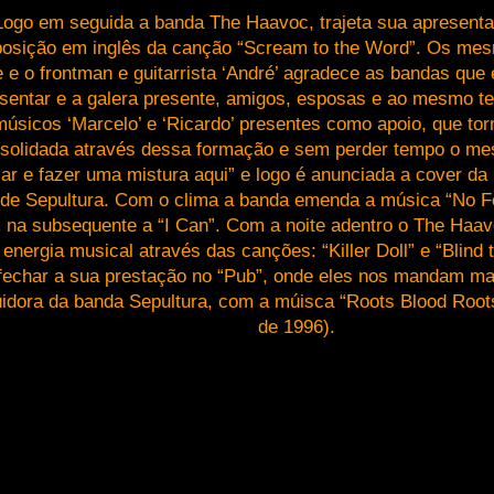
Logo em seguida a banda The Haavoc, trajeta sua apresen
osição em inglês da canção “Scream to the Word”. Os me
e e o frontman e guitarrista ‘André’ agradece as bandas que 
sentar e a galera presente, amigos, esposas e ao mesmo 
músicos ‘Marcelo’ e ‘Ricardo’ presentes como apoio, que to
solidada através dessa formação e sem perder tempo o me
car e fazer uma mistura aqui” e logo é anunciada a cover da
de Sepultura. Com o clima a banda emenda a música “No F
 na subsequente a “I Can”. Com a noite adentro o The Haav
 energia musical através das canções: “Killer Doll” e “Blind t
fechar a sua prestação no “Pub”, onde eles nos mandam m
uidora da banda Sepultura, com a múisca “Roots Blood Root
de 1996).