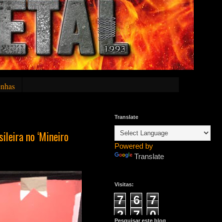
nhas
Translate
leira no ‘Mineiro
Powered by
Translate
Visitas:
7
6
7
2
7
0
Pesquisar este blog