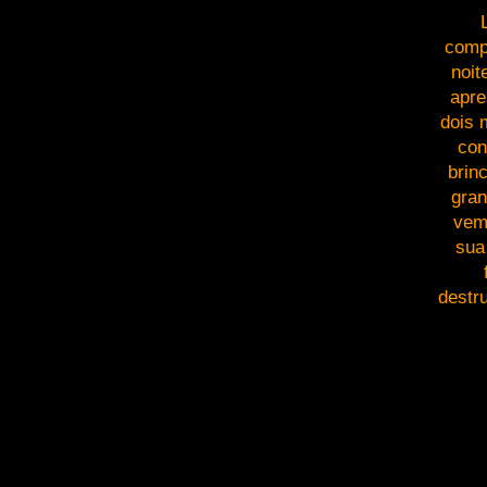
comp
noit
apre
dois 
con
brin
gran
vem
sua
destr