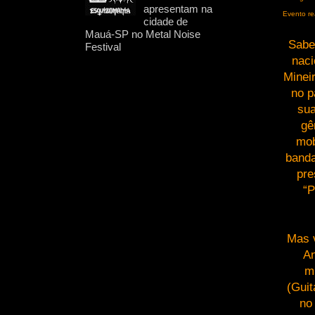
apresentam na
Evento re
cidade de
Mauá-SP no Metal Noise
Sabe
Festival
naci
Minei
no p
sua
gê
mob
banda
pr
“P
Mas v
An
m
(Gui
no