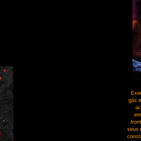
Exec
gás e
ac
em
fron
seus 
const