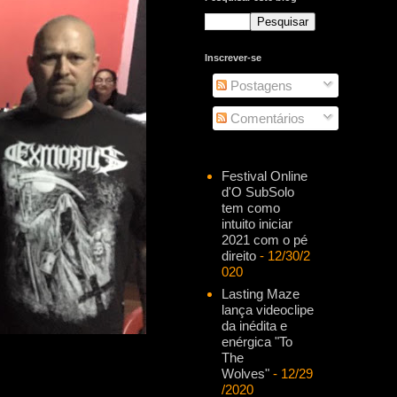
Inscrever-se
Postagens
Comentários
Festival Online
d'O SubSolo
tem como
intuito iniciar
2021 com o pé
direito
- 12/30/2
020
Lasting Maze
lança videoclipe
da inédita e
enérgica "To
The
Wolves"
- 12/29
/2020