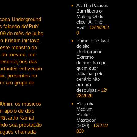
As The Palaces
Burn libera o
Making Of do
cena Underground
clipe "All The
s falando do“Pub”
Evil"
- 12/28/202
0
 09 do mês de julho
 Krisiun iniciava
Primeiro festival
do site
este monstro do
Underground
ão do mesmo, me
Extremo
presentações das
demonstra que
quem quer
ortantes estiveram
trabalhar pelo
oc
, presentes no
cenário não
com um grupo de
arruma
desculpas
- 12/
28/2020
h00min, os músicos
Resenha:
Medium
m apoio de dois
Rarities -
 Ricardo Kamal
Mastodon
iando sua prestação
(2020)
- 12/27/2
020
rtuguês chamada