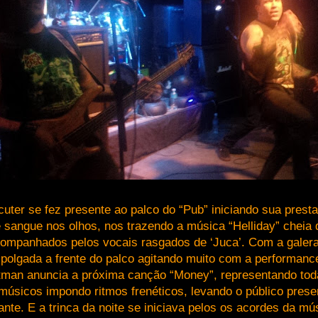
uter se fez presente ao palco do “Pub” iniciando sua prest
 sangue nos olhos, nos trazendo a música “Helliday” cheia d
ompanhados pelos vocais rasgados de ‘Juca’. Com a galer
polgada a frente do palco agitando muito com a performance
tman anuncia a próxima canção “Money”, representando tod
músicos impondo ritmos frenéticos, levando o público prese
ante. E a trinca da noite se iniciava pelos os acordes da m