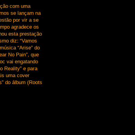
tação com uma
smos se lançam na
estão por vir a se
tempo agradece os
rnou esta prestação
smo diz: “Vamos
 música “Arise” do
ear No Pain”, que
oc vai engatando
o Reality” e para
ais uma cover
s” do álbum (Roots