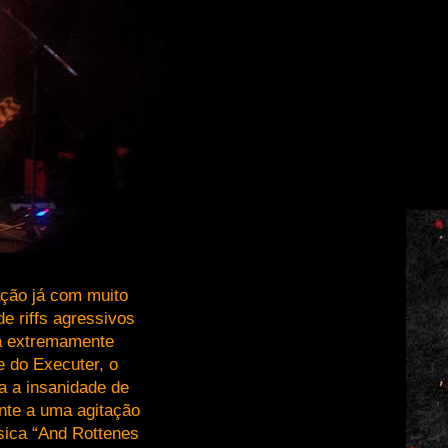
ação já com muito
e riffs agressivos
a extremamente
 do Executer, o
a a insanidade de
nte a uma agitação
úsica “And Rottenes