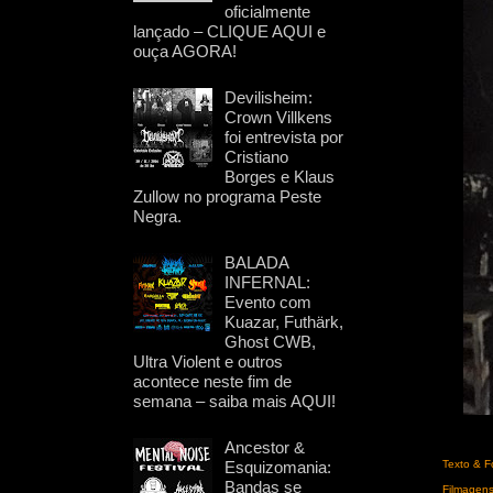
oficialmente
lançado – CLIQUE AQUI e
ouça AGORA!
Devilisheim:
Crown Villkens
foi entrevista por
Cristiano
Borges e Klaus
Zullow no programa Peste
Negra.
BALADA
INFERNAL:
Evento com
Kuazar, Futhärk,
Ghost CWB,
Ultra Violent e outros
acontece neste fim de
semana – saiba mais AQUI!
Ancestor &
Esquizomania:
Texto & F
Bandas se
Filmagens