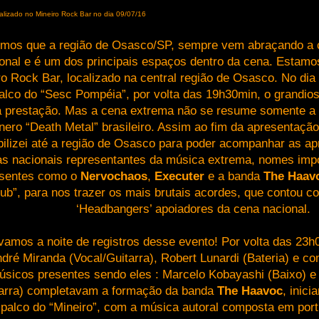
alizado no Mineiro Rock Bar no dia 09/07/16
mos que a região de Osasco/SP, sempre vem abraçando a 
onal e é um dos principais espaços dentro da cena. Estamo
ro Rock Bar, localizado na central região de Osasco. No dia
alco do “Sesc Pompéia”, por volta das 19h30min, o grandioso
 prestação. Mas a cena extrema não se resume somente a 
nero “Death Metal” brasileiro. Assim ao fim da apresentaç
ilizei até a região de Osasco para poder acompanhar as a
s nacionais representantes da música extrema, nomes imp
esentes como o
Nervochaos
,
Executer
e a banda
The Haav
ub”, para nos trazer os mais brutais acordes, que contou 
‘Headbangers’ apoiadores da cena nacional.
amos a noite de registros desse evento! Por volta das 23
dré Miranda (Vocal/Guitarra), Robert Lunardi (Bateria) e co
úsicos presentes sendo eles : Marcelo Kobayashi (Baixo) e
tarra) completavam a formação da banda
The Haavoc
, inic
 palco do “Mineiro”, com a música autoral composta em po