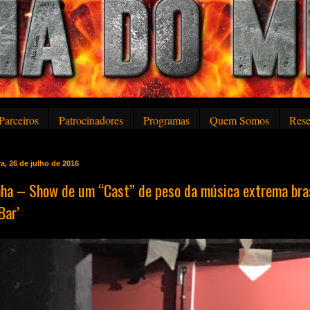
Parceiros
Patrocinadores
Programas
Quem Somos
Rese
ra, 26 de julho de 2016
ha – Show de um “Cast” de peso da música extrema brasi
Bar’