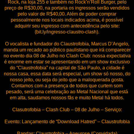
Rock, na loja 255 e também no Rock’n’Roll Burger, pelo
preço de R$30,00, na portaria os ingressos serão vendidos
pelo valor de R$40,00. Além de poder comprar
pessoalmente nos locais indicados acima, é possível
adquirir seu ingresso com antecedência pelo site:
(bit.ly/ingresso-claustro-clash).
O vocalista e fundador do Claustrofobia, Marcus D’Angelo,
manda um recado ao público paulistano que irá comparecer
no evento dia 08 de Julho no Clash Club: nossa expectativa
é enorme em estar se apresentando em um show exclusivo
do “Claustrofobia” na capital de São Paulo, a cidade é
nossa casa, essa data será especial, um show só nosso, do
nosso jeito, ou seja do jeito que a maloquerada gosta.
Contamos com a presença de todos que curtem som
pesado, será uma celebração ao Metal Nacional que está
em alta, saudamos nossos fãs e muito Metal há todos.
Clasutrofobia – Clash Club – 08 de Julho – Serviço:
Evento: Lançamento de “Download Hatred” – Claustrofobia
Bandas: Claustrofobia – Aneurose (Convidada)