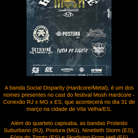
A banda Social Disparity (Hardcore/Metal), é um dos
nomes presentes no cast do festival Mosh Hardcore -
Conexão RJ x MG x ES, que acontecerá no dia 31 de
março na cidade de Vila Velha/ES.
Além do quarteto capixaba, as bandas Protesto
Suburbano (RJ), Postura (MG), Ninetieth Storm (ES),
Fúria do Zigoto (ES) e Skydiving From Hell (ES)