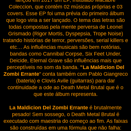
Coleccion, que contém 02 músicas próprias e 03
covers. Esse EP foi uma prévia do primeiro álbum
que logo viria a ser lançado. O tema das letras são
todas compostas pela mente perversa de Leonel
Grismado (Rigor Mortis, Dyspepsia, Trope Noise)
tratando histórias de terror, perversões, serial killers e
etc… As influências musicais são bem notórias,
bandas como Cannibal Corpse, Six Feet Under,
Deicide, Eternal Grave são influências mais que
perceptíveis no som da banda.
"La Maldicion Del
Zombi Errante
" conta também com Pablo Giangreco
(bateria) e Clovis Avile (guitarras) para dar
continuidade a ode ao Death Metal Brutal que é o
que este álbum representa.
La Maldicion Del Zombi
Errante
é brutalmente
pesado! Sem sossego, o Death Metal Brutal é
executado com maestria do começo ao fim. As faixas
são construídas em uma fórmula que não falha: