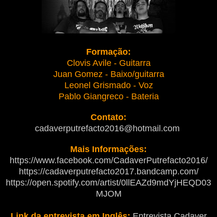
Formação:
Clovis Avile - Guitarra
Juan Gomez - Baixo/guitarra
Leonel Grismado - Voz
Pablo Giangreco - Bateria
Contato:
cadaverputrefacto2016@hotmail.com
Mais Informações:
https://www.facebook.com/CadaverPutrefacto2016/
https://cadaverputrefacto2017.bandcamp.com/
https://open.spotify.com/artist/0llEAZd9mdYjHEQD03
MJOM
Link da entrevista em Inglês:
Entrevista Cadaver