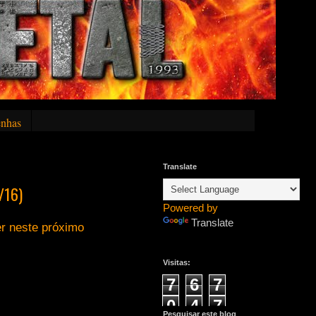
nhas
Translate
/16)
Powered by
Translate
r neste próximo
Visitas:
7
6
7
0
4
7
Pesquisar este blog