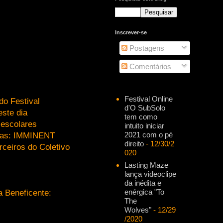
Inscrever-se
Postagens
Comentários
Festival Online
do Festival
d'O SubSolo
este dia
tem como
 escolares
intuito iniciar
2021 com o pé
ndas: IMMINENT
direito
- 12/30/2
iros do Coletivo
020
Lasting Maze
lança videoclipe
da inédita e
enérgica "To
a Beneficente:
The
Wolves"
- 12/29
/2020