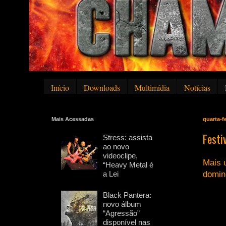
Início
Downloads
Multimídia
Notícias
Mais Acessadas
quarta-fe
Festi
Stress: assista
ao novo
videoclipe,
Mais 
“Heavy Metal é
a Lei
domin
Black Pantera:
novo álbum
“Agressão”
disponível nas