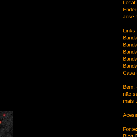
Local
Ender
José 
Links
Banda
Banda
Banda
Banda
Banda
Casa 
Bem, 
não s
mais 
Acess
Fonte:
Blog O