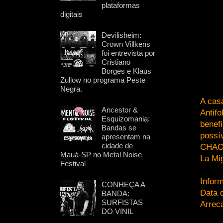
plataformas
digitais
Devilisheim:
Crown Villkens
foi entrevista por
Cristiano
Borges e Klaus
Zullow no programa Peste
Negra.
A cas
Ancestor &
Antifo
Esquizomania:
benef
Bandas se
possí
apresentam na
cidade de
CHAOS
Mauá-SP no Metal Noise
La Mi
Festival
Infor
CONHEÇA A
Data d
BANDA:
SURFISTAS
Arrec
DO VINIL