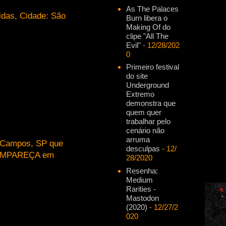
As The Palaces
idas, Cidade: São
Burn libera o
Making Of do
clipe "All The
Evil"
- 12/28/202
0
Primeiro festival
do site
Underground
Extremo
demonstra que
quem quer
trabalhar pelo
cenário não
arruma
s Campos, SP que
desculpas
- 12/
 COMPAREÇA em
28/2020
Resenha:
Medium
Rarities -
Mastodon
(2020)
- 12/27/2
020