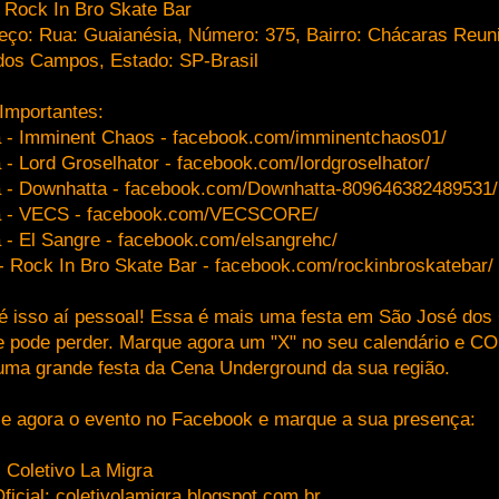
: Rock In Bro Skate Bar
eço: Rua: Guaianésia, Número: 375, Bairro: Chácaras Reun
dos Campos, Estado: SP-Brasil
 Importantes:
 - Imminent Chaos - facebook.com/imminentchaos01/
 - Lord Groselhator - facebook.com/lordgroselhator/
 - Downhatta - facebook.com/Downhatta-809646382489531/
 - VECS - facebook.com/VECSCORE/
 - El Sangre - facebook.com/elsangrehc/
- Rock In Bro Skate Bar - facebook.com/rockinbroskatebar/
é isso aí pessoal! Essa é mais uma festa em São José do
e pode perder. Marque agora um "X" no seu calendário e
uma grande festa da Cena Underground da sua região.
e agora o evento no Facebook e marque a sua presença:
 Coletivo La Migra
ficial: coletivolamigra.blogspot.com.br