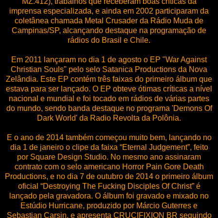
MZ.412), trabalhos que receberam boas críticas da
imprensa especializada, e ainda em 2002 participaram da
coletânea chamada Metal Crusader da Rádio Muda de
Campinas/SP, alcançando destaque na programação de
rádios do Brasil e Chile.
Em 2011 lançaram no dia 1 de agosto o EP "War Against
Christian Souls" pelo selo Satanica Productions da Nova
Zelândia. Este EP contém três faixas do primeiro álbum que
estava para ser lançado. O EP obteve ótimas críticas a nível
nacional e mundial e foi tocado em rádios de várias partes
do mundo, sendo banda destaque no programa 'Demons Of
Dark World' da Radio Revolta da Polônia.
E o ano de 2014 também começou muito bem, lançando no
dia 1 de janeiro o clipe da faixa “Eternal Judgement”, feito
por Square Design Studio. No mesmo ano assinaram
contrato com o selo americano Horror Pain Gore Death
Productions, e no dia 7 de outubro de 2014 o primeiro álbum
oficial “Destroying The Fucking Disciples Of Christ” é
lançado pela gravadora. O álbum foi gravado e mixado no
Estúdio Hurricane, produzido por Márcio Guterres e
Sebastian Carsin, e apresenta CRUCIFIXION BR seguindo