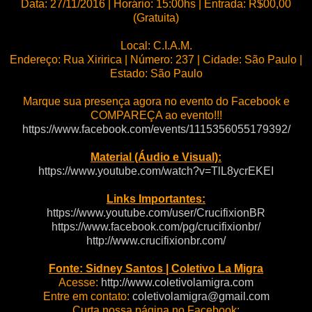
Data: 27/11/2016 | Horário: 15:00hs | Entrada: R$00,00
(Gratuita)
Local: C.I.A.M.
Endereço: Rua Xiririca | Número: 237 | Cidade: São Paulo |
Estado: São Paulo
Marque sua presença agora no evento do Facebook e
COMPAREÇA ao evento!!!
https://www.facebook.com/events/1115356055179392/
Material (Áudio e Visual):
https://www.youtube.com/watch?v=TlL8ycrEKEI
Links Importantes:
https://www.youtube.com/user/CrucifixionBR
https://www.facebook.com/pg/crucifixionbr/
http://www.crucifixionbr.com/
Fonte: Sidney Santos | Coletivo La Migra
Acesse:
http://www.coletivolamigra.com
Entre em contato:
coletivolamigra@gmail.com
Curta nossa página no Facebook: