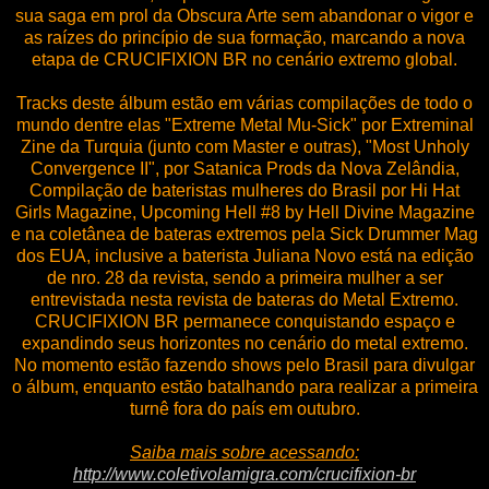
sua saga em prol da Obscura Arte sem abandonar o vigor e
as raízes do princípio de sua formação, marcando a nova
etapa de CRUCIFIXION BR no cenário extremo global.
Tracks deste álbum estão em várias compilações de todo o
mundo dentre elas "Extreme Metal Mu-Sick" por Extreminal
Zine da Turquia (junto com Master e outras), "Most Unholy
Convergence II", por Satanica Prods da Nova Zelândia,
Compilação de bateristas mulheres do Brasil por Hi Hat
Girls Magazine, Upcoming Hell #8 by Hell Divine Magazine
e na coletânea de bateras extremos pela Sick Drummer Mag
dos EUA, inclusive a baterista Juliana Novo está na edição
de nro. 28 da revista, sendo a primeira mulher a ser
entrevistada nesta revista de bateras do Metal Extremo.
CRUCIFIXION BR permanece conquistando espaço e
expandindo seus horizontes no cenário do metal extremo.
No momento estão fazendo shows pelo Brasil para divulgar
o álbum, enquanto estão batalhando para realizar a primeira
turnê fora do país em outubro.
Saiba mais sobre acessando:
http://www.coletivolamigra.com/crucifixion-br