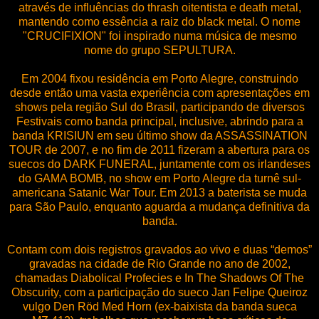
através de influências do thrash oitentista e death metal,
mantendo como essência a raiz do black metal. O nome
"CRUCIFIXION" foi inspirado numa música de mesmo
nome do grupo SEPULTURA.
Em 2004 fixou residência em Porto Alegre, construindo
desde então uma vasta experiência com apresentações em
shows pela região Sul do Brasil, participando de diversos
Festivais como banda principal, inclusive, abrindo para a
banda KRISIUN em seu último show da ASSASSINATION
TOUR de 2007, e no fim de 2011 fizeram a abertura para os
suecos do DARK FUNERAL, juntamente com os irlandeses
do GAMA BOMB, no show em Porto Alegre da turnê sul-
americana Satanic War Tour. Em 2013 a baterista se muda
para São Paulo, enquanto aguarda a mudança definitiva da
banda.
Contam com dois registros gravados ao vivo e duas “demos”
gravadas na cidade de Rio Grande no ano de 2002,
chamadas Diabolical Profecies e In The Shadows Of The
Obscurity, com a participação do sueco Jan Felipe Queiroz
vulgo Den Röd Med Horn (ex-baixista da banda sueca