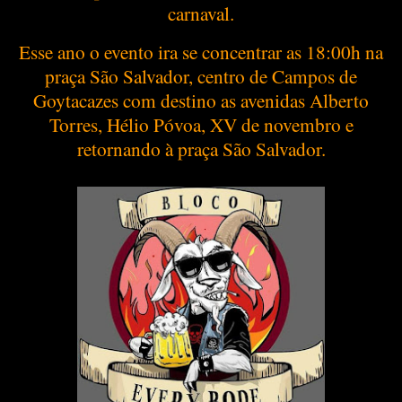
carnaval.
Esse ano o evento ira se concentrar as 18:00h na
praça São Salvador, centro de Campos de
Goytacazes com destino as avenidas Alberto
Torres, Hélio Póvoa, XV de novembro e
retornando à praça São Salvador.