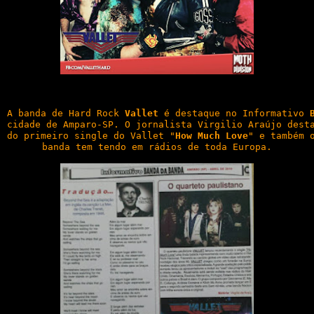
A banda de Hard Rock 
Vallet
 é destaque no Informativo 
cidade de Amparo-SP. O jornalista Virgilio Araújo desta
do primeiro single do Vallet "
How Much Love
" e também o
banda tem tendo em rádios de toda Europa.